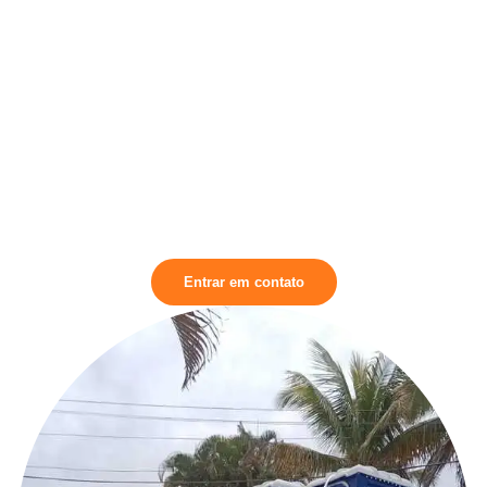
Disponibilizamos sanitários químicos para locação em São
Bernardo do Campo que são ideais para eventos temporários,
construções e outras situações onde a infraestrutura sanitária
convencional não está disponível. Nossos sanitários químicos
são projetados para oferecer praticidade e funcionalidade,
garantindo um ambiente limpo e higiênico para os usuários.
Eles são uma solução conveniente e econômica para atender
às necessidades de grandes grupos de pessoas em locais sem
acesso a instalações sanitárias permanentes.
Entrar em contato