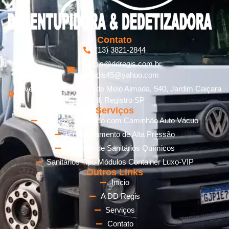
Contato
(13) 3821-2844
ddregis@ddregis.com.br
ddregis45@yahoo.com
Avenida Cecy Teixeira de Melo Almada, 540, Jardim Caiçara
II, Registro SP
Serviços
Limpeza e Sucção com Caminhão Auto Vácuo
Hidrojateamento de Alta Pressão
Locação de Sanitários Químicos
Sanitários Tipo Módulos Container Luxo-VIP
Outros Links
Início
A DD Regis
Serviços
Contato