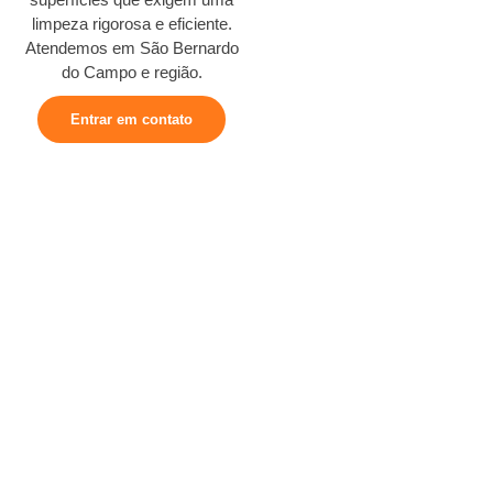
limpeza rigorosa e eficiente.
Atendemos em São Bernardo
do Campo e região.
Entrar em contato
Nossos Serviços
Locação de Sanitários
Químicos em São Bernardo do
Campo