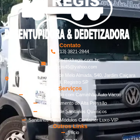
Contato
(13) 3821-2844
ddregis@ddregis.com.br
ddregis45@yahoo.com
Avenida Cecy Teixeira de Melo Almada, 540, Jardim Caiçara
II, Registro SP
Serviços
Limpeza e Sucção com Caminhão Auto Vácuo
Hidrojateamento de Alta Pressão
Locação de Sanitários Químicos
Sanitários Tipo Módulos Container Luxo-VIP
Outros Links
Início